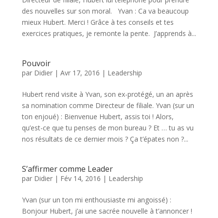
des nouvelles sur son moral. Yvan : Ca va beaucoup
mieux Hubert. Merci ! Grâce à tes conseils et tes
exercices pratiques, je remonte la pente. J’apprends à...
Pouvoir
par
Didier
|
Avr 17, 2016
|
Leadership
Hubert rend visite à Yvan, son ex-protégé, un an après
sa nomination comme Directeur de filiale. Yvan (sur un
ton enjoué) : Bienvenue Hubert, assis toi ! Alors,
qu’est-ce que tu penses de mon bureau ? Et … tu as vu
nos résultats de ce dernier mois ? Ça t’épates non ?...
S’affirmer comme Leader
par
Didier
|
Fév 14, 2016
|
Leadership
Yvan (sur un ton mi enthousiaste mi angoissé) :
Bonjour Hubert, j’ai une sacrée nouvelle à t’annoncer !