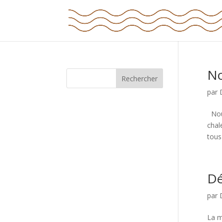
No
Rechercher
par
Nous
chal
tous 
Dé
par
La m