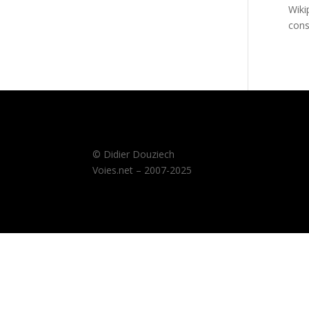
Wiki
cons
© Didier Douziech
Voies.net – 2007-2025