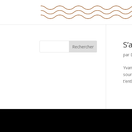
S’
Rechercher
par
Yvan
sour
t’en