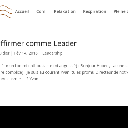
Accueil
Com.
Relaxation
Respiration
Pleine 
affirmer comme Leader
Didier
|
Fév 14, 2016
|
Leadership
 (sur un ton mi enthousiaste mi angoissé) : Bonjour Hubert, j’ai une s
ire complice) : Je suis au courant Yvan, tu es promu Directeur de notre 
thousiasmer … ? Yvan :...