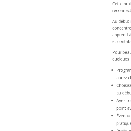
Cette prat
reconnecte
Au début i
concentrer
apprend à
et contrib
Pour beauc
quelques «
Program
aurez ch
Choisis
au débu
Ayez to
point a
Éventue
pratique
Pratiqu