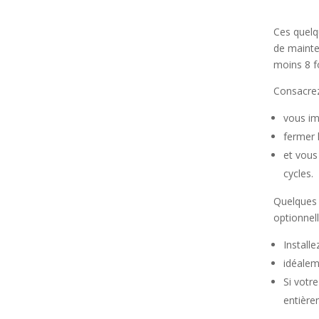
Ces quelq
de mainte
moins 8 fo
Consacrez
vous im
fermer 
et vous
cycles.
Quelques
optionnell
Install
idéaleme
Si votr
entière