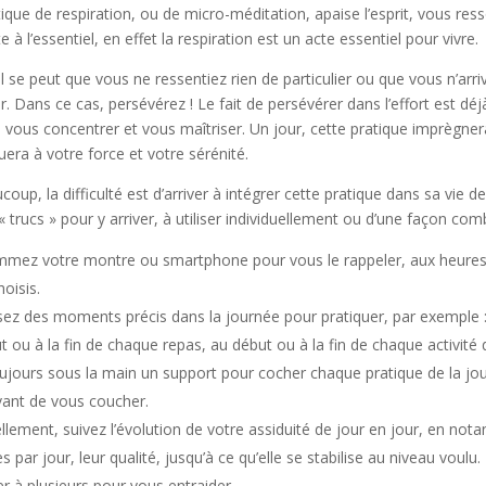
ique de respiration, ou de micro-méditation, apaise l’esprit, vous res
 à l’essentiel, en effet la respiration est un acte essentiel pour vivre.
l se peut que vous ne ressentiez rien de particulier ou que vous n’arri
. Dans ce cas, persévérez ! Le fait de persévérer dans l’effort est dé
 vous concentrer et vous maîtriser. Un jour, cette pratique imprègne
uera à votre force et votre sérénité.
oup, la difficulté est d’arriver à intégrer cette pratique dans sa vie de
 trucs » pour y arriver, à utiliser individuellement ou d’une façon com
mez votre montre ou smartphone pour vous le rappeler, aux heure
oisis.
sez des moments précis dans la journée pour pratiquer, par exemple :
t ou à la fin de chaque repas, au début ou à la fin de chaque activité 
ujours sous la main un support pour cocher chaque pratique de la jour
vant de vous coucher.
llement, suivez l’évolution de votre assiduité de jour en jour, en not
s par jour, leur qualité, jusqu’à ce qu’elle se stabilise au niveau voulu.
er à plusieurs pour vous entraider.