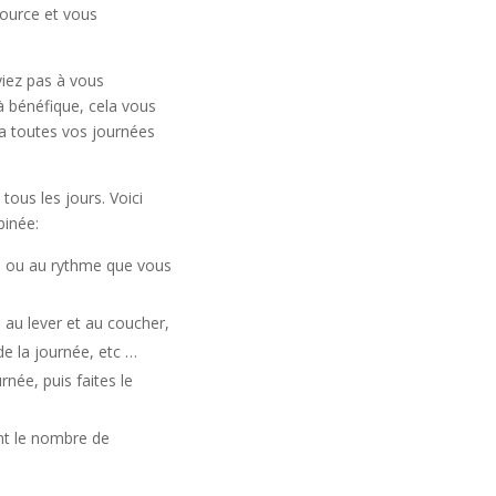
source et vous
viez pas à vous
jà bénéfique, cela vous
ra toutes vos journées
 tous les jours. Voici
binée:
s ou au rythme que vous
 au lever et au coucher,
de la journée, etc …
née, puis faites le
ant le nombre de